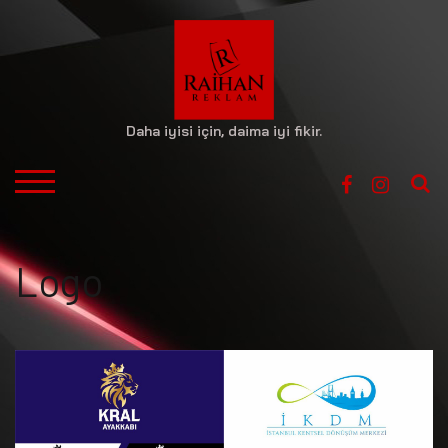
Skip
to
content
Daha iyisi için, daima iyi fikir.
S
TOGGLE MOBILE MENU
Logo